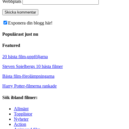
Webbplats
Exponera din blogg här!
Populärast just nu
Featured
20 bästa film-uppföljarna
Steven Spielbergs 10 bästa filmer
Bästa film-förolämpningarna
Harry Potter-filmerna rankade
Sök ibland filmer:
Allmänt
Topplistor
Nyheter
Action