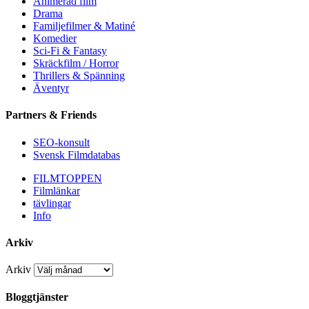
Animerad film
Drama
Familjefilmer & Matiné
Komedier
Sci-Fi & Fantasy
Skräckfilm / Horror
Thrillers & Spänning
Äventyr
Partners & Friends
SEO-konsult
Svensk Filmdatabas
FILMTOPPEN
Filmlänkar
tävlingar
Info
Arkiv
Arkiv
Bloggtjänster