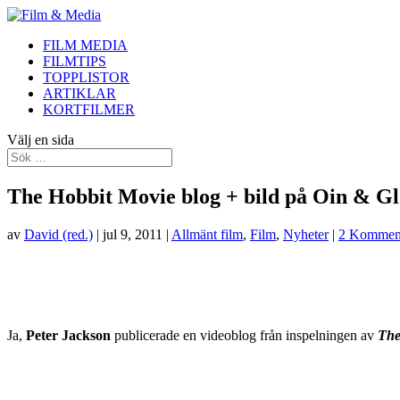
FILM MEDIA
FILMTIPS
TOPPLISTOR
ARTIKLAR
KORTFILMER
Välj en sida
The Hobbit Movie blog + bild på Oin & Gl
av
David (red.)
|
jul 9, 2011
|
Allmänt film
,
Film
,
Nyheter
|
2 Komment
Ja,
Peter Jackson
publicerade en videoblog från inspelningen av
The