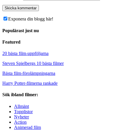
Exponera din blogg här!
Populärast just nu
Featured
20 bästa film-uppföljarna
Steven Spielbergs 10 bästa filmer
Bästa film-förolämpningarna
Harry Potter-filmerna rankade
Sök ibland filmer:
Allmänt
Topplistor
Nyheter
Action
Animerad film