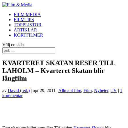
FILM MEDIA
FILMTIPS
TOPPLISTOR
ARTIKLAR
KORTFILMER
Välj en sida
KVARTERET SKATAN RESER TILL
LAHOLM – Kvarteret Skatan blir
långfilm
av
David (red.)
|
apr 29, 2011
|
Allmänt film
,
Film
,
Nyheter
,
TV
|
1
kommentar
Den så ooomåttligt populära TV-serien
Kvarteret Skatan
blir