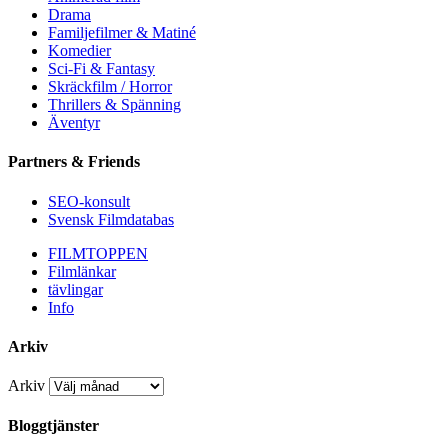
Drama
Familjefilmer & Matiné
Komedier
Sci-Fi & Fantasy
Skräckfilm / Horror
Thrillers & Spänning
Äventyr
Partners & Friends
SEO-konsult
Svensk Filmdatabas
FILMTOPPEN
Filmlänkar
tävlingar
Info
Arkiv
Arkiv
Bloggtjänster