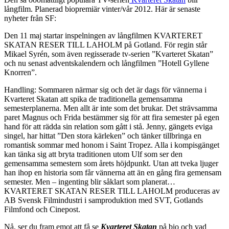
långfilm. Planerad biopremiär vinter/vår 2012. Här är senaste
nyheter från SF:
Den 11 maj startar inspelningen av långfilmen KVARTERET
SKATAN RESER TILL LAHOLM på Gotland. För regin står
Mikael Syrén, som även regisserade tv-serien ”Kvarteret Skatan”
och nu senast adventskalendern och långfilmen ”Hotell Gyllene
Knorren”.
Handling: Sommaren närmar sig och det är dags för vännerna i
Kvarteret Skatan att spika de traditionella gemensamma
semesterplanerna. Men allt är inte som det brukar. Det strävsamma
paret Magnus och Frida bestämmer sig för att fira semester på egen
hand för att rädda sin relation som gått i stå. Jenny, gängets eviga
singel, har hittat ”Den stora kärleken” och tänker tillbringa en
romantisk sommar med honom i Saint Tropez. Alla i kompisgänget
kan tänka sig att bryta traditionen utom Ulf som ser den
gemensamma semestern som årets höjdpunkt. Utan att tveka ljuger
han ihop en historia som får vännerna att än en gång fira gemensam
semester. Men – ingenting blir såklart som planerat…
KVARTERET SKATAN RESER TILL LAHOLM produceras av
AB Svensk Filmindustri i samproduktion med SVT, Gotlands
Filmfond och Cinepost.
Nå, ser du fram emot att få se
Kvarteret Skatan
på bio och vad