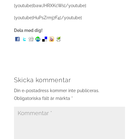
[youtube]bawJHRXKcWs[/youtube]
[youtube]HuPsZrmj7F4[/youtube]
Dela med dig!
Skicka kommentar
Din e-postadress kommer inte publiceras.
Obligatoriska fält är märkta
*