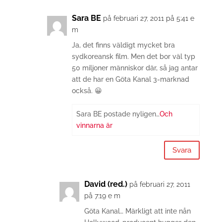
Sara BE
på februari 27, 2011 på 5:41 e
m
Ja, det finns väldigt mycket bra
sydkoreansk film. Men det bor väl typ
50 miljoner människor där, så jag antar
att de har en Göta Kanal 3-marknad
också. 😀
Sara BE postade nyligen…
Och
vinnarna är
Svara
David (red.)
på februari 27, 2011
på 7:19 e m
Göta Kanal… Märkligt att inte nån