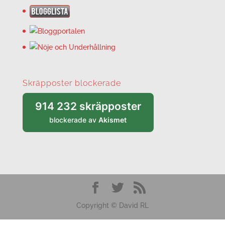
Skräpposter blockerade
914 232 skräpposter
blockerade av
Akismet
Copyright © David RL