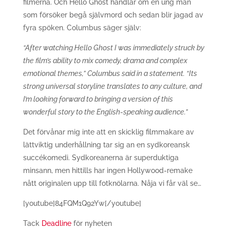
filmerna. Och Hello Ghost handlar om en ung man
som försöker begå självmord och sedan blir jagad av
fyra spöken. Columbus säger själv:
“After watching Hello Ghost I was immediately struck by
the film’s ability to mix comedy, drama and complex
emotional themes,” Columbus said in a statement. “Its
strong universal storyline translates to any culture, and
I’m looking forward to bringing a version of this
wonderful story to the English-speaking audience.”
Det förvånar mig inte att en skicklig filmmakare av
lättviktig underhållning tar sig an en sydkoreansk
succékomedi. Sydkoreanerna är superduktiga
minsann, men hittills har ingen Hollywood-remake
nått originalen upp till fotknölarna. Nåja vi får väl se…
[youtube]84FQM1Q92Yw[/youtube]
Tack
Deadline
för nyheten