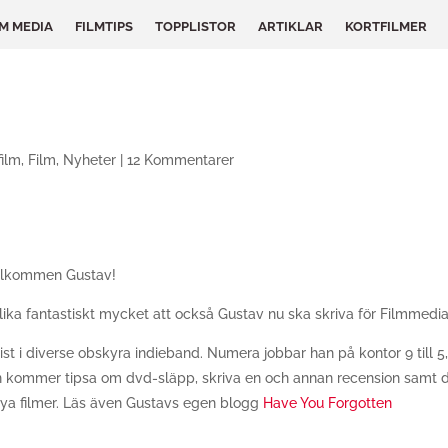
LM MEDIA
FILMTIPS
TOPPLISTOR
ARTIKLAR
KORTFILMER
film
,
Film
,
Nyheter
|
12 Kommentarer
 Välkommen Gustav!
ika fantastiskt mycket att också Gustav nu ska skriva för Filmmedia
ist i diverse obskyra indieband. Numera jobbar han på kontor 9 till 
n kommer tipsa om dvd-släpp, skriva en och annan recension samt 
ya filmer. Läs även Gustavs egen blogg
Have You Forgotten