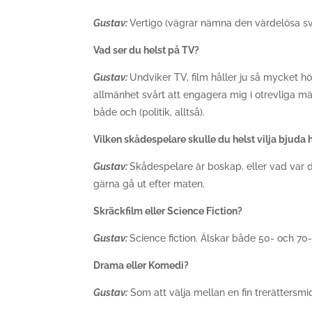
Gustav:
Vertigo (vägrar nämna den värdelösa sv
Vad ser du helst på TV?
Gustav:
Undviker TV, film håller ju så mycket hö
allmänhet svårt att engagera mig i otrevliga mä
både och (politik, alltså).
Vilken skådespelare skulle du helst vilja bjud
Gustav:
Skådespelare är boskap, eller vad var d
gärna gå ut efter maten.
Skräckfilm eller Science Fiction?
Gustav:
Science fiction. Älskar både 50- och 70
Drama eller Komedi?
Gustav:
Som att välja mellan en fin trerättersmi