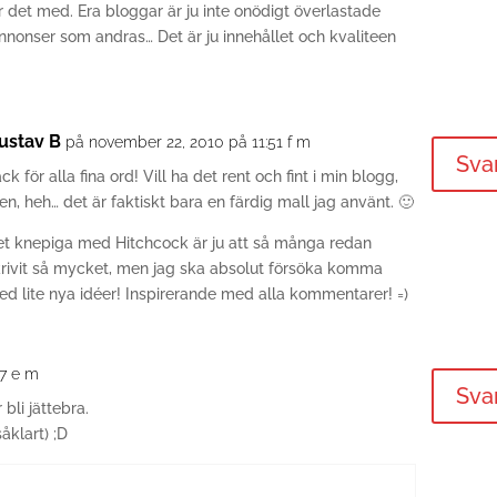
 det med. Era bloggar är ju inte onödigt överlastade
nnonser som andras… Det är ju innehållet och kvaliteen
ustav B
på november 22, 2010 på 11:51 f m
Sva
ck för alla fina ord! Vill ha det rent och fint i min blogg,
n, heh… det är faktiskt bara en färdig mall jag använt. 🙂
et knepiga med Hitchcock är ju att så många redan
krivit så mycket, men jag ska absolut försöka komma
d lite nya idéer! Inspirerande med alla kommentarer! =)
37 e m
Sva
bli jättebra.
åklart) ;D