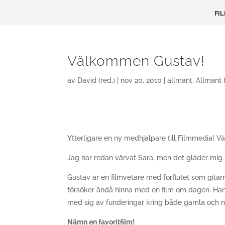
FI
Välkommen Gustav!
av
David (red.)
|
nov 20, 2010
|
allmänt
,
Allmänt 
Ytterligare en ny medhjälpare till Filmmedia!
Jag har redan värvat Sara, men det gläder mig l
Gustav är en filmvetare med förflutet som gitarr
försöker ändå hinna med en film om dagen. Ha
med sig av funderingar kring både gamla och n
Nämn en favoritfilm!