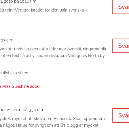
, 2010 på 10:16 f m
Sva
ltiteln “Vertigo” istället för den usla svenska
:27 e m
Sva
n att undvika översatta titlar (när översättningarna blir
emot en text så att vi sedan diskutera Vertigo vs North by
alistiska stilen.
le Miss Sunshine 2006
er 21, 2010 på 3:54 e m
Sva
 mycket, mycket att skriva om Hichcock. Skall uppmuntra
ta något. Håller för övrigt om att G’s blogg är mycket