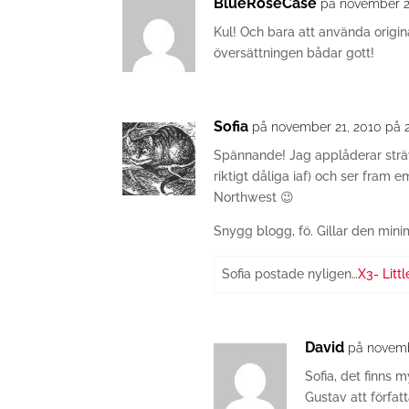
BlueRoseCase
på november 21
Kul! Och bara att använda origina
översättningen bådar gott!
Sofia
på november 21, 2010 på 2
Spännande! Jag applåderar sträva
riktigt dåliga iaf) och ser fram 
Northwest 😉
Snygg blogg, fö. Gillar den minim
Sofia postade nyligen…
X3- Litt
David
på novemb
Sofia, det finns
Gustav att förfat