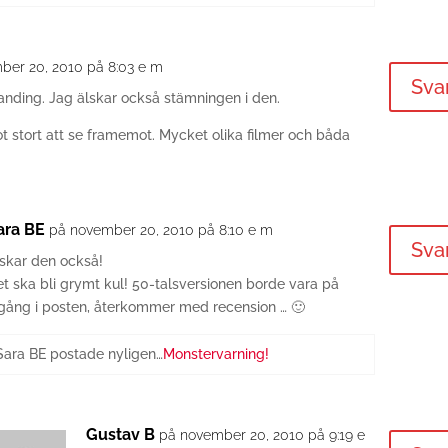
ber 20, 2010 på 8:03 e m
Sva
tanding. Jag älskar också stämningen i den.
t stort att se framemot. Mycket olika filmer och båda
ara BE
på november 20, 2010 på 8:10 e m
Sva
lskar den också!
t ska bli grymt kul! 50-talsversionen borde vara på
ngång i posten, återkommer med recension … 🙂
Sara BE postade nyligen…
Monstervarning!
Gustav B
på november 20, 2010 på 9:19 e