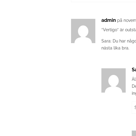
admin
på novem
“Vertigo” är outs
Sara: Du har någo
nästa lika bra.
S
Ä
De
i