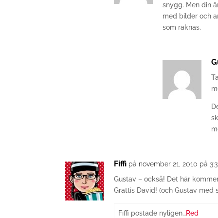
snygg. Men din är
med bilder och a
som räknas.
G
Ta
me
D
s
me
Fiffi
på november 21, 2010 på 3:
Gustav – också! Det här kommer 
Grattis David! (och Gustav med s
Fiffi postade nyligen…
Red