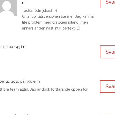
Sva
m
Tackar ödmjukast! =)
Gillar 70-talsversionen lite mer. Jag kan ha
lite problem med dialogen ibland, men
annars är den näst intill perfekt. 🙂
2010 på 1:43 f m
Sva
er 21, 2010 på 3:50 e m
Sva
tt bra team alltid. Jag är dock fortfarande öppen för