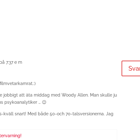
på 7:37 e m
Sva
filmvetarkamrat.:)
lite jobbigt att äta middag med Woody Allen. Man skulle ju
ns psykoanalytiker … 😉
s-kväll snart! Med både 50-och 70-talsversionerna. Jag
ervarning!