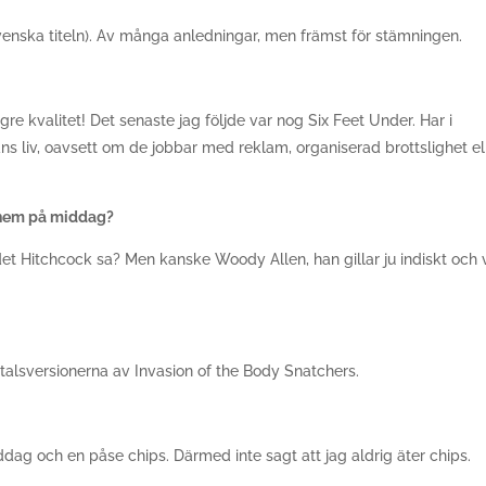
enska titeln). Av många anledningar, men främst för stämningen.
gre kvalitet! Det senaste jag följde var nog Six Feet Under. Har i
ns liv, oavsett om de jobbar med reklam, organiserad brottslighet el
a hem på middag?
et Hitchcock sa? Men kanske Woody Allen, han gillar ju indiskt och v
-talsversionerna av Invasion of the Body Snatchers.
ddag och en påse chips. Därmed inte sagt att jag aldrig äter chips.