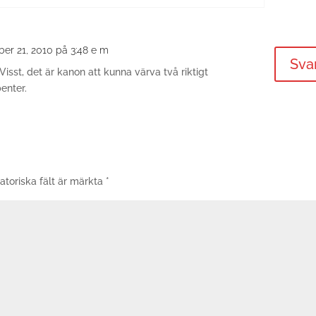
er 21, 2010 på 3:48 e m
Sva
isst, det är kanon att kunna värva två riktigt
enter.
atoriska fält är märkta
*