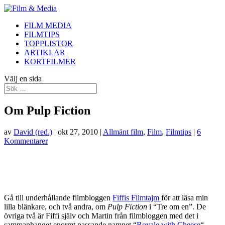
FILM MEDIA
FILMTIPS
TOPPLISTOR
ARTIKLAR
KORTFILMER
Välj en sida
Om Pulp Fiction
av
David (red.)
|
okt 27, 2010
|
Allmänt film
,
Film
,
Filmtips
|
6
Kommentarer
Gå till underhållande filmbloggen
Fiffis Filmtajm
för att läsa min
lilla blänkare, och två andra, om
Pulp Fiction
i “Tre om en”. De
övriga två är Fiffi själv och Martin från filmbloggen med det i
sammanhanget enormt passande namnet “
Royale with Cheese
“.