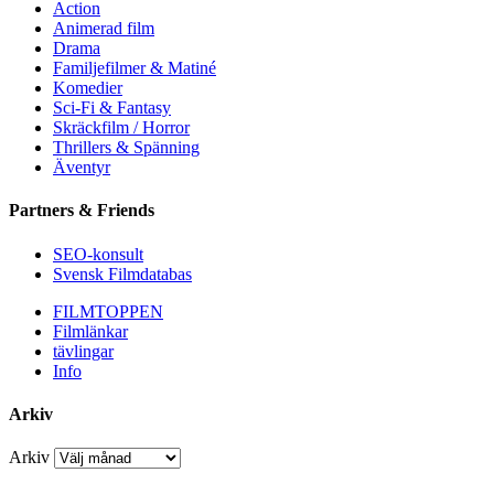
Action
Animerad film
Drama
Familjefilmer & Matiné
Komedier
Sci-Fi & Fantasy
Skräckfilm / Horror
Thrillers & Spänning
Äventyr
Partners & Friends
SEO-konsult
Svensk Filmdatabas
FILMTOPPEN
Filmlänkar
tävlingar
Info
Arkiv
Arkiv