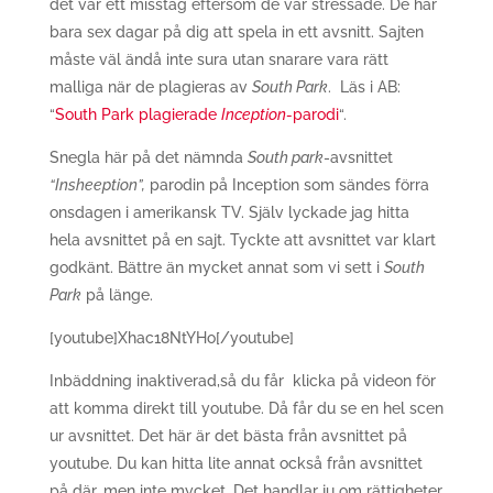
det var ett misstag eftersom de var stressade. De har
bara sex dagar på dig att spela in ett avsnitt. Sajten
måste väl ändå inte sura utan snarare vara rätt
malliga när de plagieras av
South Park
. Läs i AB:
“
South Park plagierade
Inception-
parodi
“.
Snegla här på det nämnda
South park
-avsnittet
“Insheeption”,
parodin på Inception som sändes förra
onsdagen i amerikansk TV. Själv lyckade jag hitta
hela avsnittet på en sajt. Tyckte att avsnittet var klart
godkänt. Bättre än mycket annat som vi sett i
South
Park
på länge.
[youtube]Xhac18NtYHo[/youtube]
Inbäddning inaktiverad,så du får klicka på videon för
att komma direkt till youtube. Då får du se en hel scen
ur avsnittet. Det här är det bästa från avsnittet på
youtube. Du kan hitta lite annat också från avsnittet
på där, men inte mycket. Det handlar ju om rättigheter