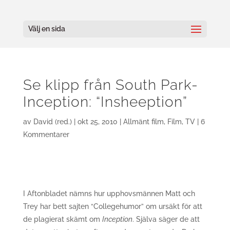
Välj en sida
Se klipp från South Park-
Inception: “Insheeption”
av
David (red.)
|
okt 25, 2010
|
Allmänt film
,
Film
,
TV
|
6
Kommentarer
I Aftonbladet nämns hur upphovsmännen Matt och
Trey har bett sajten “Collegehumor” om ursäkt för att
de plagierat skämt om
Inception
. Själva säger de att