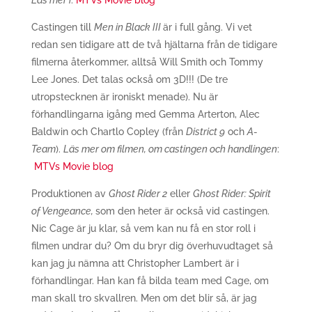
Läs mer i
:
MTVs Movie blog
Castingen till
Men in Black III
är i full gång. Vi vet
redan sen tidigare att de två hjältarna från de tidigare
filmerna återkommer, alltså Will Smith och Tommy
Lee Jones. Det talas också om 3D!!! (De tre
utropstecknen är ironiskt menade). Nu är
förhandlingarna igång med Gemma Arterton, Alec
Baldwin och Chartlo Copley (från
District 9
och
A-
Team
).
Läs mer om filmen, om castingen och handlingen
:
MTVs Movie blog
Produktionen av
Ghost Rider 2
eller
Ghost Rider: Spirit
of Vengeance,
som den heter är också vid castingen.
Nic Cage är ju klar, så vem kan nu få en stor roll i
filmen undrar du? Om du bryr dig överhuvudtaget så
kan jag ju nämna att Christopher Lambert är i
förhandlingar. Han kan få bilda team med Cage, om
man skall tro skvallren. Men om det blir så, är jag