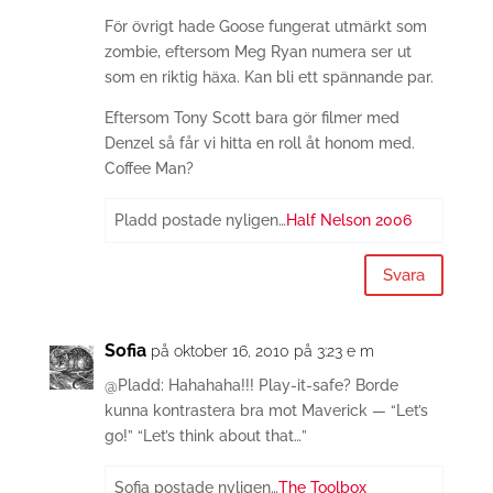
För övrigt hade Goose fungerat utmärkt som
zombie, eftersom Meg Ryan numera ser ut
som en riktig häxa. Kan bli ett spännande par.
Eftersom Tony Scott bara gör filmer med
Denzel så får vi hitta en roll åt honom med.
Coffee Man?
Pladd postade nyligen…
Half Nelson 2006
Svara
Sofia
på oktober 16, 2010 på 3:23 e m
@Pladd: Hahahaha!!! Play-it-safe? Borde
kunna kontrastera bra mot Maverick — “Let’s
go!” “Let’s think about that…”
Sofia postade nyligen…
The Toolbox