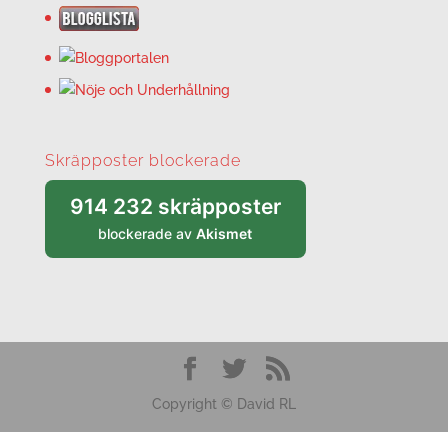
Skräpposter blockerade
914 232 skräpposter
blockerade av
Akismet
Copyright © David RL