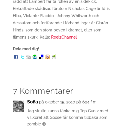
rädd att Lambert får ta rollen av en sidekick.
Bekräftade skådisar, förutom Nicholas Cage är Idris
Elba, Violante Placido, Johnny Whitworth och
dessutom och fortfarande i förhandlingar är Ciarán
Hinds. som den stora boven i dramat, eller som
filmens skurk. Källa:
ReelzChannel
Dela med dig!
7 Kommentarer
Sofia
på oktober 15, 2010 på 6:24 f m
Jag skulle kunna tänka mig Top Gun 2 med
villkoret att Goose får komma tillbaka som
zombie 😀