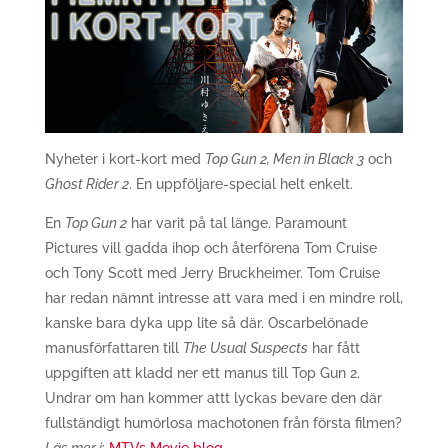
Nyheter i kort-kort med
Top Gun 2, Men in Black 3
och
Ghost Rider 2
. En uppföljare-special helt enkelt.
En
Top Gun 2
har varit på tal länge. Paramount
Pictures vill gadda ihop och återförena Tom Cruise
och Tony Scott med Jerry Bruckheimer. Tom Cruise
har redan nämnt intresse att vara med i en mindre roll,
kanske bara dyka upp lite så där. Oscarbelönade
manusförfattaren till
The Usual Suspects
har fått
uppgiften att kladd ner ett manus till Top Gun 2.
Undrar om han kommer attt lyckas bevare den där
fullständigt humörlosa machotonen från första filmen?