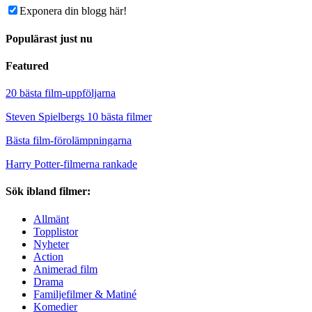
Exponera din blogg här!
Populärast just nu
Featured
20 bästa film-uppföljarna
Steven Spielbergs 10 bästa filmer
Bästa film-förolämpningarna
Harry Potter-filmerna rankade
Sök ibland filmer:
Allmänt
Topplistor
Nyheter
Action
Animerad film
Drama
Familjefilmer & Matiné
Komedier