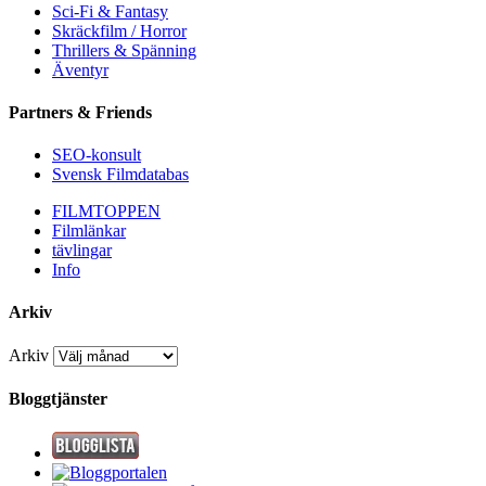
Sci-Fi & Fantasy
Skräckfilm / Horror
Thrillers & Spänning
Äventyr
Partners & Friends
SEO-konsult
Svensk Filmdatabas
FILMTOPPEN
Filmlänkar
tävlingar
Info
Arkiv
Arkiv
Bloggtjänster