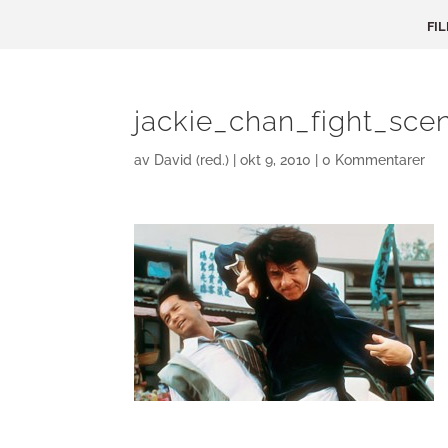
FI
jackie_chan_fight_sce
av
David (red.)
|
okt 9, 2010
|
0 Kommentarer