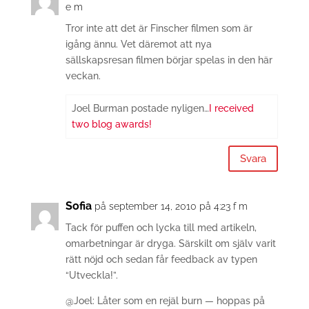
e m
Tror inte att det är Finscher filmen som är
igång ännu. Vet däremot att nya
sällskapsresan filmen börjar spelas in den här
veckan.
Joel Burman postade nyligen…
I received
two blog awards!
Svara
Sofia
på september 14, 2010 på 4:23 f m
Tack för puffen och lycka till med artikeln,
omarbetningar är dryga. Särskilt om själv varit
rätt nöjd och sedan får feedback av typen
“Utveckla!”.
@Joel: Låter som en rejäl burn — hoppas på