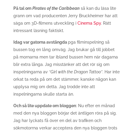
På tal om
Pirates of the Caribbean
så kan du läsa lite
grann om vad producenten Jerry Bruckheimer har att
säga om 3D-filmens utveckling i
Cinema Spy
. Rätt
intressant läsning faktiskt.
Idag var gatorna avstängda
pga filminspelning så
bussen tog en lång omväg. Jag brukar gå till jobbet
på mornarna men tar ibland bussen hem när dagarna
blir extra långa. Jag misstänker att det rör sig om
inspelningarna av
“Girl with the Dragon Tattoo”
. Har inte
orkat ta reda på om det stämmer, kanske någon kan
upplysa mig om detta. Jag trodde inte att
inspelningarna skulle starta än.
Och så lite uppdate om bloggen
: Nu efter en månad
med den nya bloggen börjar det äntligen röra på sig.
Jag har lyckats få över en del av trafiken och
sökmotorrna verkar acceptera den nya bloggen trots