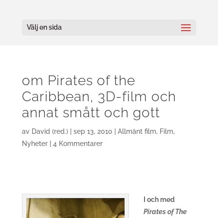
Välj en sida
om Pirates of the
Caribbean, 3D-film och
annat smått och gott
av
David (red.)
|
sep 13, 2010
|
Allmänt film
,
Film
,
Nyheter
|
4 Kommentarer
I och med
Pirates of The