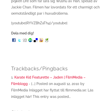
pojken Dre som får lära sig Wushu av Han, spelad av
Jackie Chan. Filmen har lovordats för ett charmigt och
oemotståndligt par i huvudrollerna.
[youtube]RYVZBhZaTh4[/youtube]
Dela med dig!
Trackbacks/Pingbacks
Karate Kid Featurette – Jaden | FilmMedia –
Filmblogg
- [...] Posted on augusti 12, 2010 by
FilmMedia Inlägget har flyttat till filmmedia.se: Läs
inlägget här! This entry was posted…