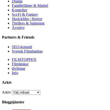
Drama
Familjefilmer & Matiné
Komedier
Sci-Fi & Fantasy
Skräckfilm / Horror
Thrillers & Spänning
Äventyr
Partners & Friends
SEO-konsult
Svensk Filmdatabas
FILMTOPPEN
Filmlänkar
tävlingar
Info
Arkiv
Arkiv
Bloggtjänster