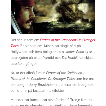
Det ser ut som om
Pirates of the Caribbean: On Stranger
Tides
får planera om. Krisen har slagit hårt på
Hollywood och flera bolag är i kris.
James Bond 23
är
uppskjuten på oklar framtid och
The Hobbit
har skjutits
upp flera gånger.
Nu är det alltså filmen
Pirates of the Caribbean 4,
Pirates of the Caribbean: On Stranger Tides
som har ont
om pengar. Jerry Bruckheimer planerar om budgeten
och drar in på kostsamma effekter.
Men det här kanske har sina fördelar? Tredje filmens
handling drunknade i ett nästintill otydbart kompakt