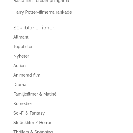
Bästa film-förolämpningarna
Harry Potter-filmerna rankade
Sök ibland filmer:
Allmänt
Topplistor
Nyheter
Action
Animerad film
Drama
Familjefilmer & Matiné
Komedier
Sci-Fi & Fantasy
Skräckfilm / Horror
Thrillers & Spänning