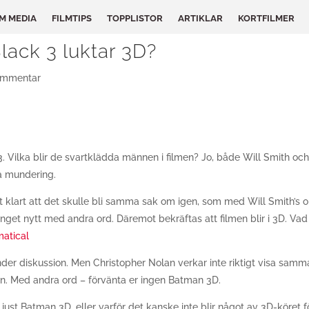
LM MEDIA
FILMTIPS
TOPPLISTOR
ARTIKLAR
KORTFILMER
ack 3 luktar 3D?
ommentar
. Vilka blir de svartklädda männen i filmen? Jo, både Will Smith oc
a mundering.
et klart att det skulle bli samma sak om igen, som med Will Smith’s o
r inget nytt med andra ord. Däremot bekräftas att filmen blir i 3D. Vad
atical
er diskussion. Men Christopher Nolan verkar inte riktigt visa samm
n. Med andra ord – förvänta er ingen Batman 3D.
 just Batman 3D, eller varför det kanske inte blir något av 3D-köret f