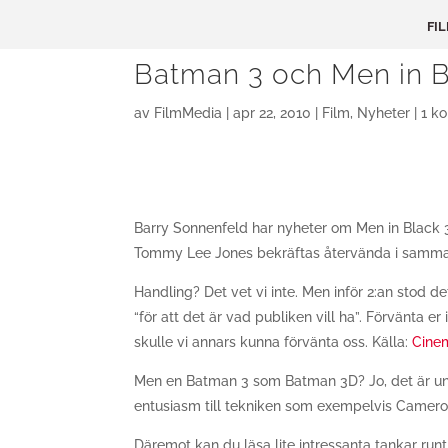
FI
Batman 3 och Men in Bl
av
FilmMedia
|
apr 22, 2010
|
Film
,
Nyheter
|
1 k
Barry Sonnenfeld har nyheter om Men in Black 3
Tommy Lee Jones bekräftas återvända i samm
Handling? Det vet vi inte. Men inför 2:an stod d
“för att det är vad publiken vill ha”. Förvänta e
skulle vi annars kunna förvänta oss. Källa:
Cinem
Men en Batman 3 som Batman 3D? Jo, det är und
entusiasm till tekniken som exempelvis Camero
Däremot kan du läsa lite intressanta tankar runt