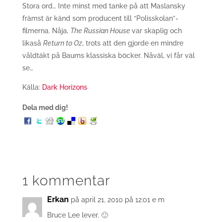
Stora ord… Inte minst med tanke på att Maslansky
främst är känd som producent till “Polisskolan”-
filmerna. Nåja,
The Russian House
var skaplig och
likaså
Return to Oz
, trots att den gjorde en mindre
våldtäkt på Baums klassiska böcker. Nåväl, vi får väl
se…
Källa:
Dark Horizons
Dela med dig!
1 kommentar
Erkan
på april 21, 2010 på 12:01 e m
Bruce Lee lever. 🙂