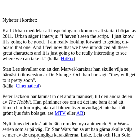
Nyheter i korthet:
Karl Urban meddelar att inspelningarna kommer att starta i början av
2011. Urban säger i intervju: “I haven’t seen the script. I just know
it is going to be good. I am really looking forward to getting on-
board that one. And I feel now that we have introduced all these
great characters and it is just going to be really interesting to see
where we can take it.” (källa:
HitFix
)
Stan Lee skvallrar om att den Marvel-karaktär han skulle vilja se
härnäst i filmversion är Dr. Strange. Och han har sagt: “they will get
to it pretty soon”.
(källa:
Cinematical
)
Peter Jackson har lämnat in det andra manuset, till den andra delen
av
The Hobbit
. Han påminner oss om att det inte bara är så att
filmen har fördröjts, utan att filmen överhuvudtaget inte har fått
grönt ljus från bolaget. (se
MTV
eller
AB
)
Nytt finns det också att berätta om den nya animerade Star Wars-
serien som är på väg. En Star Wars-fan sa att han gärna skulle vilja
se mer av de ursprungliga karaktärerna, Luke, Leia och Han Solo.