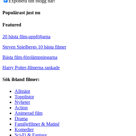
Exponera din blogg här!
Populärast just nu
Featured
20 bästa film-uppföljarna
Steven Spielbergs 10 bästa filmer
Bästa film-förolämpningarna
Harry Potter-filmerna rankade
Sök ibland filmer:
Allmänt
Topplistor
Nyheter
Action
Animerad film
Drama
Familjefilmer & Matiné
Komedier
Sci-Fi & Fantasy