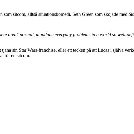
n som sitcom, alltså situationskomedi. Seth Green som skojade med
St
at there aren’t normal, mundane everyday problems in a world so well-de
tjäna sin Star Wars-franchise, eller ett tecken på att Lucas i själva verk
vs för en sitcom.