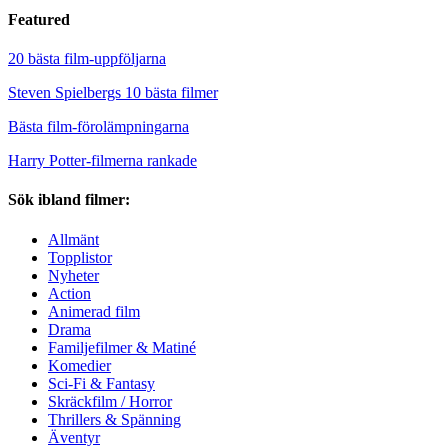
Featured
20 bästa film-uppföljarna
Steven Spielbergs 10 bästa filmer
Bästa film-förolämpningarna
Harry Potter-filmerna rankade
Sök ibland filmer:
Allmänt
Topplistor
Nyheter
Action
Animerad film
Drama
Familjefilmer & Matiné
Komedier
Sci-Fi & Fantasy
Skräckfilm / Horror
Thrillers & Spänning
Äventyr