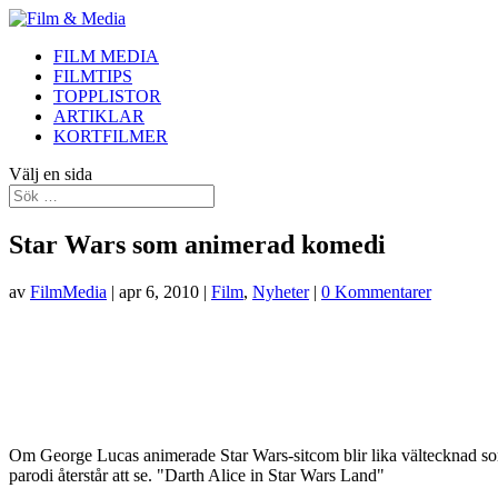
FILM MEDIA
FILMTIPS
TOPPLISTOR
ARTIKLAR
KORTFILMER
Välj en sida
Star Wars som animerad komedi
av
FilmMedia
|
apr 6, 2010
|
Film
,
Nyheter
|
0 Kommentarer
Om George Lucas animerade Star Wars-sitcom blir lika vältecknad s
parodi återstår att se. "Darth Alice in Star Wars Land"