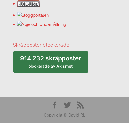
Skräpposter blockerade
914 232 skräpposter
blockerade av
Akismet
Copyright © David RL