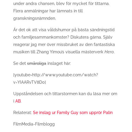
under andra chansen, blev för mycket för tittarna.
Flera anmälningar har lämnats in till
granskningsnämnden.
Är det ok att visa våldshumor på bästa sändningstid
och familjesammankomster? Diskutera gärna. Själv
reagerar jag mer över missbruket av den fantastiska
musiken till Zhang Yimou’s visuella mästerverk
Hero
.
Se det
småroliga
inslaget här:
[youtube=http://www.youtube.com/watch?
v=YIAARvTV8D0]
Uppståndelsen och tittarstormen kan du läsa mer om
i
AB
.
Relaterat:
Se inslag ur Family Guy som upprör Palin
FilmMedia-Filmblogg