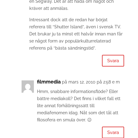
en Segway. Det är att häda om något och
kräver att anmälas.
Intressant dock att de redan har börjat
referera till “Shutter Island”, även i svensk TV.
Det brukar ju ta minst ett halvår innan man får
se något form av populärkulturrelaterad
referens på “bästa sändningstid”.
Svara
filmmedia
på mars 12, 2010 på 2:58 e m
Hmm, snabbare informationsflöde? Eller
bättre mediakoll? Det finns i vilket fall ett
lite annat förhållningssätt till
mediafenomen idag. Nåt som det tål att
filosofera en smula över. 😉
Svara