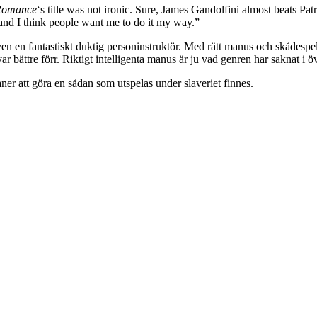
Romance
‘s title was not ironic. Sure, James Gandolfini almost beats Pa
 and I think people want me to do it my way.”
ven en fantastiskt duktig personinstruktör. Med rätt manus och skådespel
r bättre förr. Riktigt intelligenta manus är ju vad genren har saknat i öv
aner att göra en sådan som utspelas under slaveriet finnes.