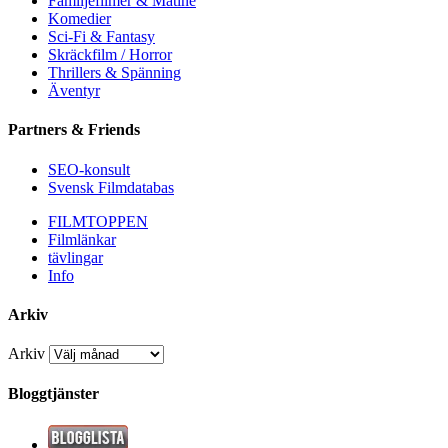
Familjefilmer & Matiné
Komedier
Sci-Fi & Fantasy
Skräckfilm / Horror
Thrillers & Spänning
Äventyr
Partners & Friends
SEO-konsult
Svensk Filmdatabas
FILMTOPPEN
Filmlänkar
tävlingar
Info
Arkiv
Arkiv
Bloggtjänster