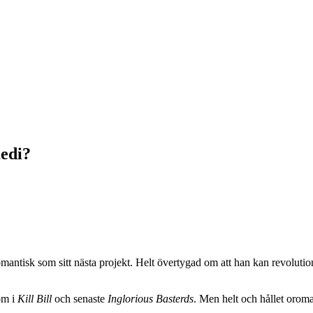
edi?
omantisk som sitt nästa projekt. Helt övertygad om att han kan revoluti
om i
Kill Bill
och senaste
Inglorious Basterds
. Men helt och hållet oroma