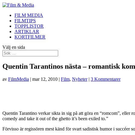
FILM MEDIA
FILMTIPS
TOPPLISTOR
ARTIKLAR
KORTFILMER
Välj en sida
Quentin Tarantinos nästa – romantisk kom
av
FilmMedia
|
mar 12, 2010
|
Film
,
Nyheter
|
3 Kommentarer
Quentin Tarantino verkar sikta in sig på att göra en “romcom”, eller r
comedy and take it out of the ghetto it’s been exiled to.”
Förvisso är regissören mest känd för svart sadistisk humor i succéer s