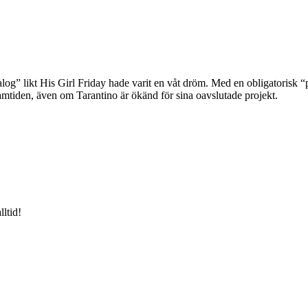
og” likt His Girl Friday hade varit en våt dröm. Med en obligatorisk 
amtiden, även om Tarantino är ökänd för sina oavslutade projekt.
lltid!