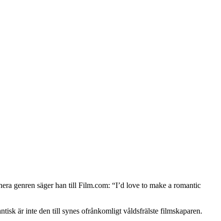
onera genren säger han till Film.com: “I’d love to make a romantic
ntisk är inte den till synes ofrånkomligt våldsfrälste filmskaparen.