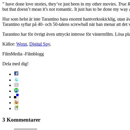
” have done love stories, they’ve just been in my other movies.
True 
but that doesn’t mean it’s not romantic. It just has to be done my way
Hur som helst är inte Tarantino bara enormt hantverksskicklig, utan ä
Tarantino syftar på 40- och 50-talens screwball när han menar att det va
Tarantino har för övrigt även uttryckt intresse för västernfilm. Lösa pl
Källor:
Wenn
,
Digital Spy
,
FilmMedia -Filmblogg
Dela med dig!
3 Kommentarer