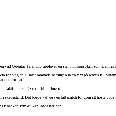
 möjligen vad Quentin Tarantino upplever en stämningsansökan som Dannez
 för plagiat. Hunter lämnade nämligen in en text på remiss till Mira
 cartoon format”
 faktiskt heter O-ren Ishii i filmen?
 skadestånd. Det borde väl vara en lätt match för dom att hosta upp? D
mningsansökan som du kan ladda ner
här
.