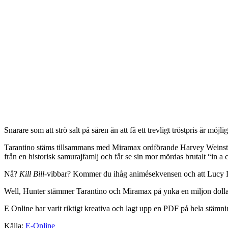
Snarare som att strö salt på såren än att få ett trevligt tröstpris är
Tarantino stäms tillsammans med Miramax ordförande Harvey Weinstein
från en historisk samurajfamlj och får se sin mor mördas brutalt “in a
Nå?
Kill Bill-
vibbar? Kommer du ihåg animésekvensen och att Lucy Liu
Well, Hunter stämmer Tarantino och Miramax på ynka en miljon dollar i
E Online har varit riktigt kreativa och lagt upp en PDF på hela stä
Källa:
E-Online