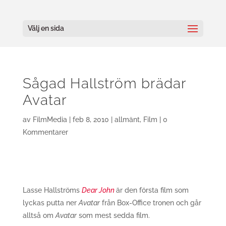
Välj en sida
Sågad Hallström brädar
Avatar
av
FilmMedia
|
feb 8, 2010
|
allmänt
,
Film
|
0
Kommentarer
Lasse Hallströms
Dear John
är den första film som
lyckas putta ner
Avatar
från Box-Office tronen och går
alltså om
Avatar
som mest sedda film.