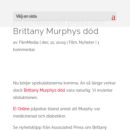
Välj en sida
Internationell press om
Brittany Murphys död
av
FilmMedia
|
dec 21, 2009
|
Film
,
Nyheter
|
1
kommentar
Nu börjar spekulationerna komma. Än så länge verkar
dock
Brittany Murphys död
vara naturlig. Vi inväntar
obduktionen.
E! Online
påpekar bland annat att Murphy var
medicinerad och diabetiker.
Se nyhetsklipp från Associated Press om Brittany