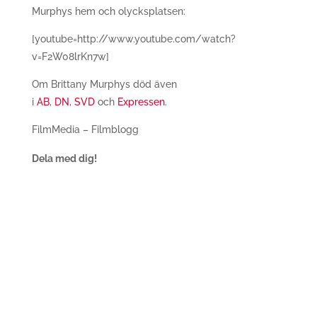
Murphys hem och olycksplatsen:
[youtube=http://www.youtube.com/watch?
v=F2W08lrKn7w]
Om Brittany Murphys död även
i
AB
,
DN
,
SVD
och
Expressen
.
FilmMedia – Filmblogg
Dela med dig!