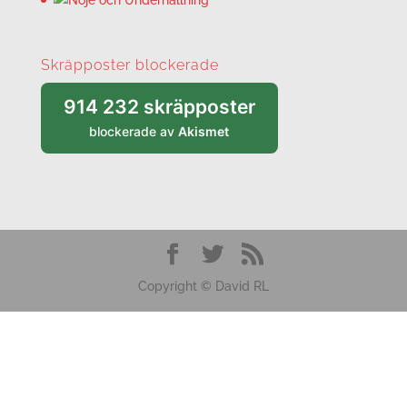
Skräpposter blockerade
914 232 skräpposter
blockerade av
Akismet
Copyright © David RL