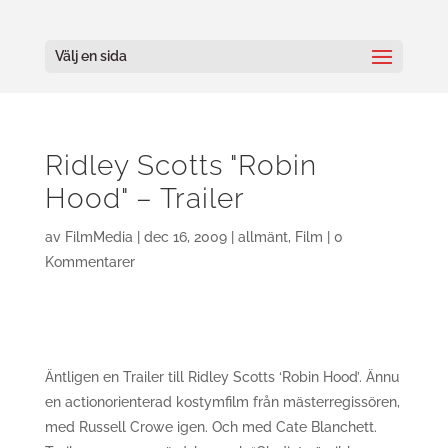
Välj en sida
Ridley Scotts "Robin
Hood" – Trailer
av
FilmMedia
|
dec 16, 2009
|
allmänt
,
Film
|
0
Kommentarer
Äntligen en Trailer till Ridley Scotts ‘Robin Hood’. Ännu
en actionorienterad kostymfilm från mästerregissören,
med Russell Crowe igen. Och med Cate Blanchett.