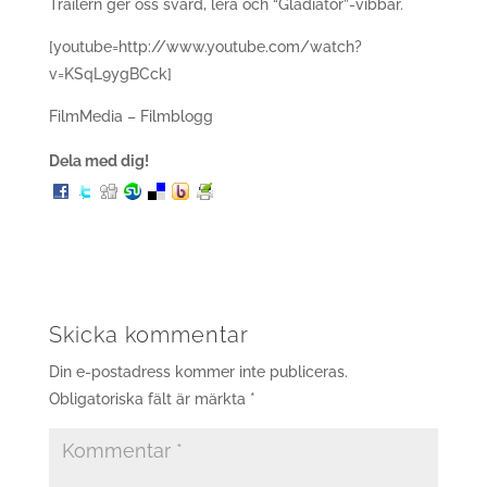
Trailern ger oss svärd, lera och “Gladiator”-vibbar.
[youtube=http://www.youtube.com/watch?
v=KSqL9ygBCck]
FilmMedia – Filmblogg
Dela med dig!
Skicka kommentar
Din e-postadress kommer inte publiceras.
Obligatoriska fält är märkta
*