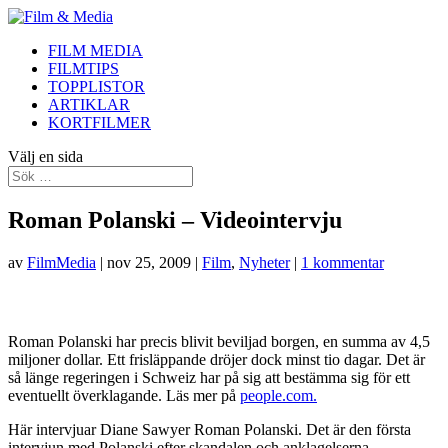
FILM MEDIA
FILMTIPS
TOPPLISTOR
ARTIKLAR
KORTFILMER
Välj en sida
Roman Polanski – Videointervju
av
FilmMedia
|
nov 25, 2009
|
Film
,
Nyheter
|
1 kommentar
Roman Polanski har precis blivit beviljad borgen, en summa av 4,5
miljoner dollar. Ett frisläppande dröjer dock minst tio dagar. Det är
så länge regeringen i Schweiz har på sig att bestämma sig för ett
eventuellt överklagande. Läs mer på
people.com.
Här intervjuar Diane Sawyer Roman Polanski. Det är den första
intervjun med Polanski efter skandalen och anklagelserna.