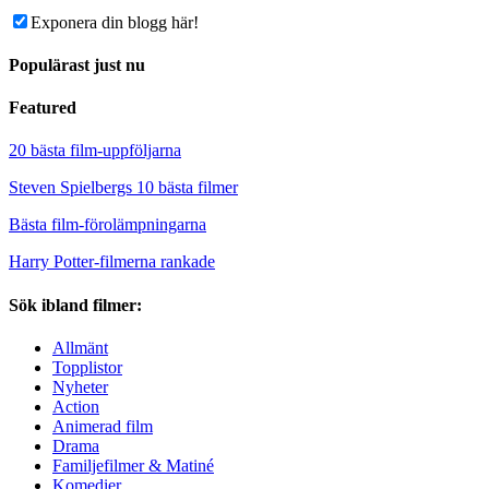
Exponera din blogg här!
Populärast just nu
Featured
20 bästa film-uppföljarna
Steven Spielbergs 10 bästa filmer
Bästa film-förolämpningarna
Harry Potter-filmerna rankade
Sök ibland filmer:
Allmänt
Topplistor
Nyheter
Action
Animerad film
Drama
Familjefilmer & Matiné
Komedier