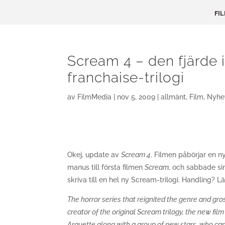
FI
Scream 4 – den fjärde i
franchaise-trilogi
av
FilmMedia
|
nov 5, 2009
|
allmänt
,
Film
,
Nyhe
Okej, update av
Scream 4
. Filmen påbörjar en ny
manus till första filmen
Scream,
och sabbade sin
skriva till en hel ny Scream-trilogi. Handling? 
The horror series that reignited the genre and gr
creator of the original Scream trilogy, the new f
Arquette along with a group of new stars, who can 