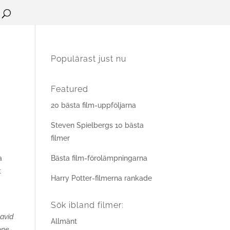
Populärast just nu
Featured
20 bästa film-uppföljarna
Steven Spielbergs 10 bästa
filmer
a
Bästa film-förolämpningarna
t
Harry Potter-filmerna rankade
Sök ibland filmer:
David
Allmänt
one-