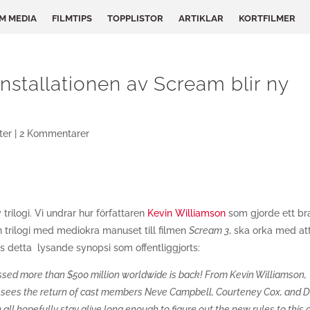
LM MEDIA
FILMTIPS
TOPPLISTOR
ARTIKLAR
KORTFILMER
nstallationen av Scream blir ny
ter
|
2 Kommentarer
 trilogi. Vi undrar hur författaren
Kevin Williamson
som gjorde ett br
 trilogi med mediokra manuset till filmen
Scream 3
, ska orka med at
Läs detta lysande synopsi som offentliggjorts:
ossed more than $500 million worldwide is back! From Kevin Williamson,
ilm sees the return of cast members Neve Campbell, Courteney Cox, and 
all hopefully stay alive long enough to figure out the new rules to this 