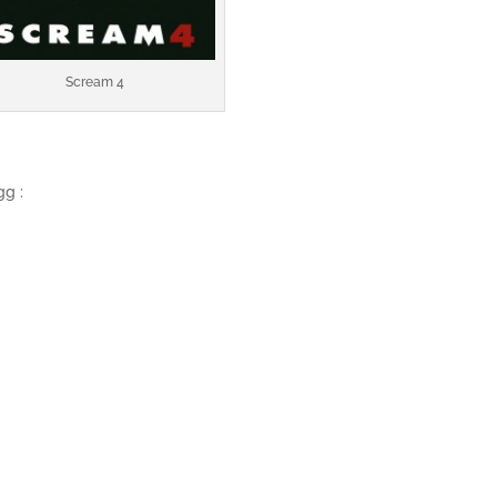
Scream 4
gg :