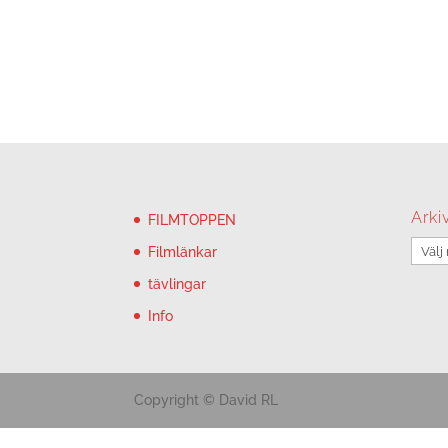
Arki
FILMTOPPEN
Arkiv
Filmlänkar
tävlingar
Info
Copyright © David RL