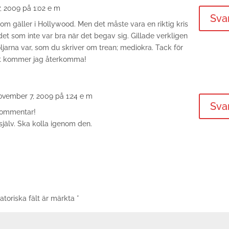
, 2009 på 1:02 e m
Sva
som gäller i Hollywood. Men det måste vara en riktig kris
det som inte var bra när det begav sig. Gillade verkligen
jarna var, som du skriver om trean; mediokra. Tack för
Hit kommer jag återkomma!
ovember 7, 2009 på 1:24 e m
Sva
 kommentar!
själv. Ska kolla igenom den.
atoriska fält är märkta
*