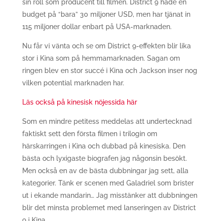
sin roll som producent till filmen. District 9 hade en
budget på “bara” 30 miljoner USD, men har tjänat in
115 miljoner dollar enbart på USA-marknaden.
Nu får vi vänta och se om District 9-effekten blir lika
stor i Kina som på hemmamarknaden. Sagan om
ringen blev en stor succé i Kina och Jackson inser nog
vilken potential marknaden har.
Läs också på kinesisk nöjessida här
Som en mindre petitess meddelas att undertecknad
faktiskt sett den första filmen i trilogin om
härskarringen i Kina och dubbad på kinesiska. Den
bästa och lyxigaste biografen jag någonsin besökt.
Men också en av de bästa dubbningar jag sett, alla
kategorier. Tänk er scenen med Galadriel som brister
ut i ekande mandarin… Jag misstänker att dubbningen
blir det minsta problemet med lanseringen av District
9 i Kina.