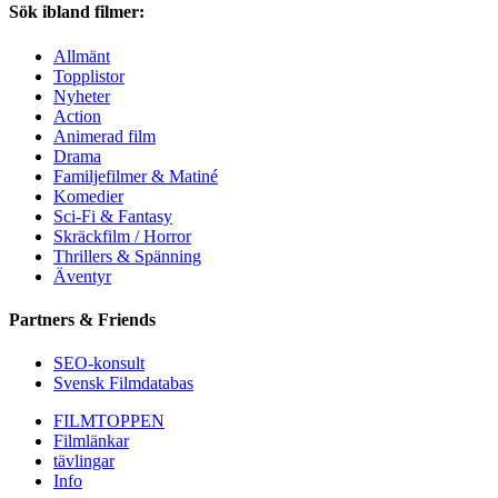
Sök ibland filmer:
Allmänt
Topplistor
Nyheter
Action
Animerad film
Drama
Familjefilmer & Matiné
Komedier
Sci-Fi & Fantasy
Skräckfilm / Horror
Thrillers & Spänning
Äventyr
Partners & Friends
SEO-konsult
Svensk Filmdatabas
FILMTOPPEN
Filmlänkar
tävlingar
Info