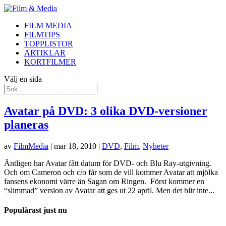
FILM MEDIA
FILMTIPS
TOPPLISTOR
ARTIKLAR
KORTFILMER
Välj en sida
Avatar på DVD: 3 olika DVD-versioner
planeras
av
FilmMedia
|
mar 18, 2010
|
DVD
,
Film
,
Nyheter
Äntligen har Avatar fått datum för DVD- och Blu Ray-utgivning.
Och om Cameron och c/o får som de vill kommer Avatar att mjölka
fansens ekonomi värre än Sagan om Ringen. Först kommer en
“slimmad” version av Avatar att ges ut 22 april. Men det blir inte...
Populärast just nu