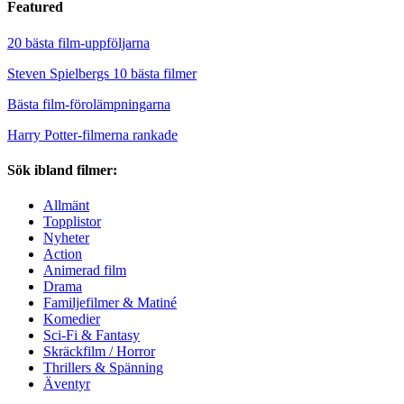
Featured
20 bästa film-uppföljarna
Steven Spielbergs 10 bästa filmer
Bästa film-förolämpningarna
Harry Potter-filmerna rankade
Sök ibland filmer:
Allmänt
Topplistor
Nyheter
Action
Animerad film
Drama
Familjefilmer & Matiné
Komedier
Sci-Fi & Fantasy
Skräckfilm / Horror
Thrillers & Spänning
Äventyr