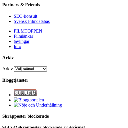
Partners & Friends
SEO-konsult
Svensk Filmdatabas
FILMTOPPEN
Filmlänkar
tävlingar
Info
Arkiv
Arkiv
Bloggtjänster
Skräpposter blockerade
914 232 skräpposter
blockerade av
Akismet