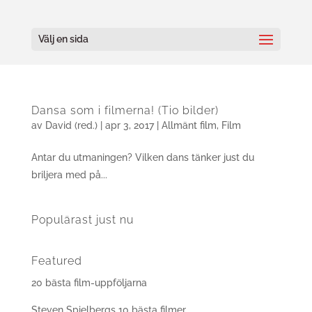
Välj en sida
Dansa som i filmerna! (Tio bilder)
av
David (red.)
|
apr 3, 2017
|
Allmänt film
,
Film
Antar du utmaningen? Vilken dans tänker just du
briljera med på...
Populärast just nu
Featured
20 bästa film-uppföljarna
Steven Spielbergs 10 bästa filmer