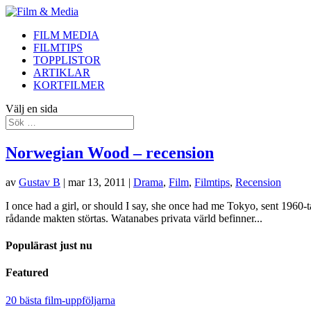
FILM MEDIA
FILMTIPS
TOPPLISTOR
ARTIKLAR
KORTFILMER
Välj en sida
Norwegian Wood – recension
av
Gustav B
|
mar 13, 2011
|
Drama
,
Film
,
Filmtips
,
Recension
I once had a girl, or should I say, she once had me Tokyo, sent 1960-t
rådande makten störtas. Watanabes privata värld befinner...
Populärast just nu
Featured
20 bästa film-uppföljarna