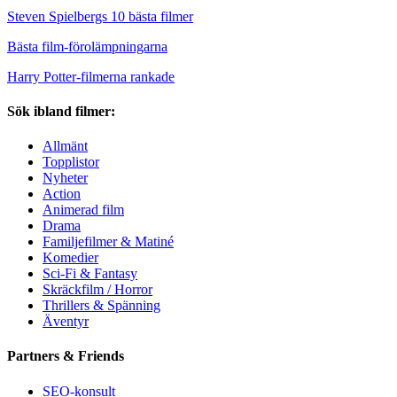
Steven Spielbergs 10 bästa filmer
Bästa film-förolämpningarna
Harry Potter-filmerna rankade
Sök ibland filmer:
Allmänt
Topplistor
Nyheter
Action
Animerad film
Drama
Familjefilmer & Matiné
Komedier
Sci-Fi & Fantasy
Skräckfilm / Horror
Thrillers & Spänning
Äventyr
Partners & Friends
SEO-konsult