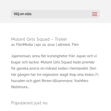
Välj en sida
Mutant Girls Squad – Trailer
av
FilmMedia
|
apr 22, 2010
|
allmänt
,
Film
Jajamensan, ännu fler konstigheter från Japan och vi
bugar och tackar. Mutant Girls Squad hade premiär
för ganska precis en månad sedan i hemlandet. Den
här gången har tre regissörer slagit ihop sina kloka (?)
huvuden och gjort filmen tillsammans: Yoshihiro
Nishimura...
Populärast just nu