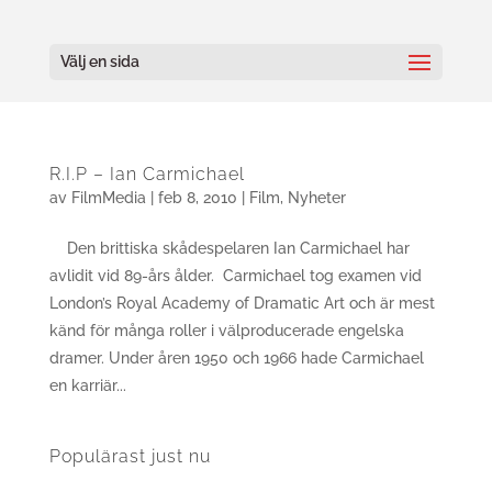
Välj en sida
R.I.P – Ian Carmichael
av
FilmMedia
|
feb 8, 2010
|
Film
,
Nyheter
Den brittiska skådespelaren Ian Carmichael har
avlidit vid 89-års ålder. Carmichael tog examen vid
London’s Royal Academy of Dramatic Art och är mest
känd för många roller i välproducerade engelska
dramer. Under åren 1950 och 1966 hade Carmichael
en karriär...
Populärast just nu