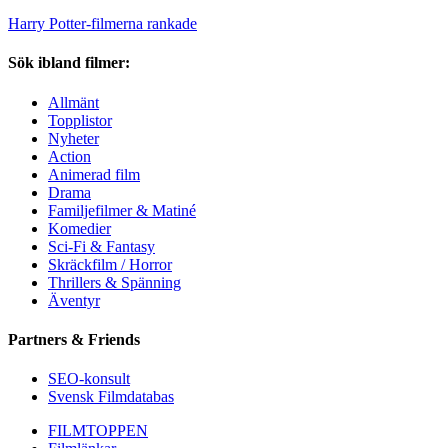
Harry Potter-filmerna rankade
Sök ibland filmer:
Allmänt
Topplistor
Nyheter
Action
Animerad film
Drama
Familjefilmer & Matiné
Komedier
Sci-Fi & Fantasy
Skräckfilm / Horror
Thrillers & Spänning
Äventyr
Partners & Friends
SEO-konsult
Svensk Filmdatabas
FILMTOPPEN