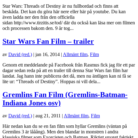
Star Wars: Threads of Destiny är nu fullbordad och finns att
beskåda. Det kan du göra här nere eller här på youtube. Du kan
även ladda ner den från den officiella
sidan http://www.tirzitis.se/tod/ där du också kan läsa mer om filmen
och processen bakom den. 9 år tog...
Star Wars Fan Film – trailer
av
David (red.)
|
jan 16, 2014
|
Allmänt film
,
Film
Genom ett meddelande på Facebook från Rasmus fick jag för ett par
dagar sedan reda på att en trailer till denna Star Wars fan film har
landat. Jag hann inte publicera det då, men nu äntligen kan ni få se
lite ur: “Threads of Destiny”. Hoppas ni vill dela...
Gremlins Fan Film (Gremlins-Batman-
Indiana Jones osv)
av
David (red.)
|
aug 21, 2011
|
Allmänt film
,
Film
Här nedan kan du se en fan film som hyllar Gremlins (väntan på
Gremlins 3 är lååång). Men den blandar in monstren i andra
klassiska filmer som Exorcisten och Batman. Riktigt snyggt faktiskt