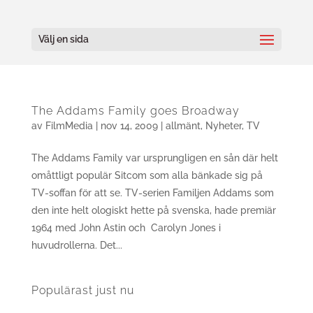
Välj en sida
The Addams Family goes Broadway
av
FilmMedia
|
nov 14, 2009
|
allmänt
,
Nyheter
,
TV
The Addams Family var ursprungligen en sån där helt
omåttligt populär Sitcom som alla bänkade sig på
TV-soffan för att se. TV-serien Familjen Addams som
den inte helt ologiskt hette på svenska, hade premiär
1964 med John Astin och Carolyn Jones i
huvudrollerna. Det...
Populärast just nu