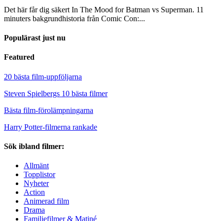
Det här får dig säkert In The Mood for Batman vs Superman. 11
minuters bakgrundhistoria från Comic Con:...
Populärast just nu
Featured
20 bästa film-uppföljarna
Steven Spielbergs 10 bästa filmer
Bästa film-förolämpningarna
Harry Potter-filmerna rankade
Sök ibland filmer:
Allmänt
Topplistor
Nyheter
Action
Animerad film
Drama
Familjefilmer & Matiné