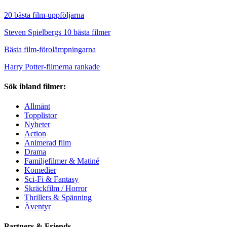
20 bästa film-uppföljarna
Steven Spielbergs 10 bästa filmer
Bästa film-förolämpningarna
Harry Potter-filmerna rankade
Sök ibland filmer:
Allmänt
Topplistor
Nyheter
Action
Animerad film
Drama
Familjefilmer & Matiné
Komedier
Sci-Fi & Fantasy
Skräckfilm / Horror
Thrillers & Spänning
Äventyr
Partners & Friends