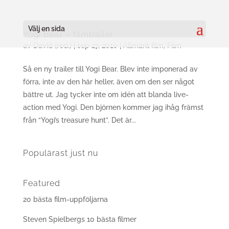
Välj en sida
Yogi Bear – filmtrailer
av
David (red.)
|
sep 27, 2010
|
Allmänt film
,
Film
Så en ny trailer till Yogi Bear. Blev inte imponerad av
förra, inte av den här heller, även om den ser något
bättre ut. Jag tycker inte om idén att blanda live-
action med Yogi. Den björnen kommer jag ihåg främst
från “Yogi’s treasure hunt”. Det är...
Populärast just nu
Featured
20 bästa film-uppföljarna
Steven Spielbergs 10 bästa filmer