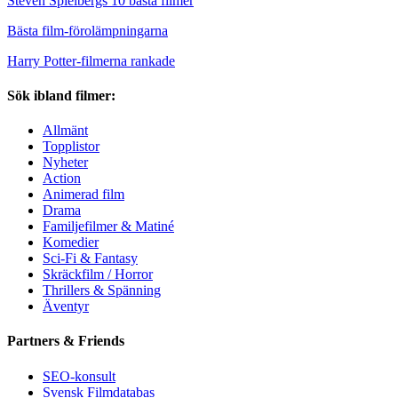
Steven Spielbergs 10 bästa filmer
Bästa film-förolämpningarna
Harry Potter-filmerna rankade
Sök ibland filmer:
Allmänt
Topplistor
Nyheter
Action
Animerad film
Drama
Familjefilmer & Matiné
Komedier
Sci-Fi & Fantasy
Skräckfilm / Horror
Thrillers & Spänning
Äventyr
Partners & Friends
SEO-konsult
Svensk Filmdatabas