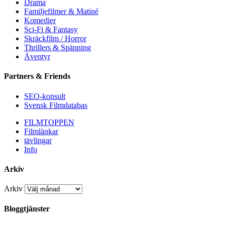
Drama
Familjefilmer & Matiné
Komedier
Sci-Fi & Fantasy
Skräckfilm / Horror
Thrillers & Spänning
Äventyr
Partners & Friends
SEO-konsult
Svensk Filmdatabas
FILMTOPPEN
Filmlänkar
tävlingar
Info
Arkiv
Arkiv
Bloggtjänster