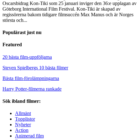
Oscarsbidrag Kon-Tiki som 25 januari inviger den 36:e upplagan av
Göteborg International Film Festival. Kon-Tiki är skapad av
regissörerna bakom tidigare filmsuccén Max Manus och är Norges
största och...
Populärast just nu
Featured
20 bästa film-uppföljarna
Steven Spielbergs 10 bästa filmer
Bästa film-förolämpningarna
Harry Potter-filmerna rankade
Sök ibland filmer:
Allmänt
Topplistor
Nyheter
Action
Animerad film