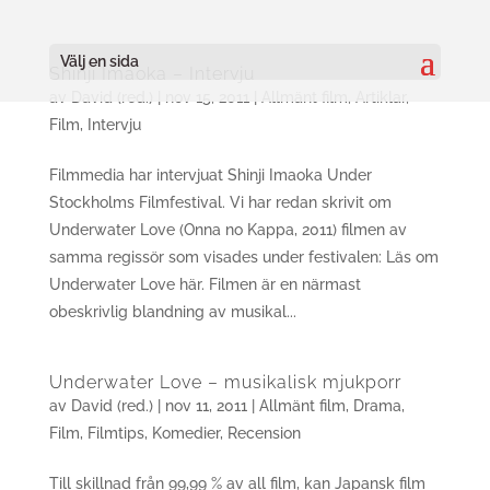
Välj en sida
Shinji Imaoka – Intervju
av
David (red.)
|
nov 15, 2011
|
Allmänt film
,
Artiklar
,
Film
,
Intervju
Filmmedia har intervjuat Shinji Imaoka Under
Stockholms Filmfestival. Vi har redan skrivit om
Underwater Love (Onna no Kappa, 2011) filmen av
samma regissör som visades under festivalen: Läs om
Underwater Love här. Filmen är en närmast
obeskrivlig blandning av musikal...
Underwater Love – musikalisk mjukporr
av
David (red.)
|
nov 11, 2011
|
Allmänt film
,
Drama
,
Film
,
Filmtips
,
Komedier
,
Recension
Till skillnad från 99,99 % av all film, kan Japansk film