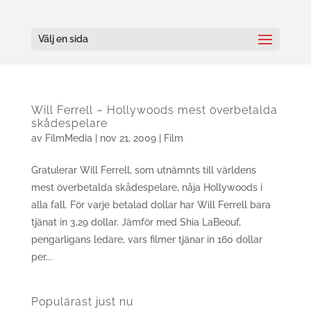
Välj en sida
Will Ferrell – Hollywoods mest överbetalda
skådespelare
av
FilmMedia
|
nov 21, 2009
|
Film
Gratulerar Will Ferrell, som utnämnts till världens
mest överbetalda skådespelare, nåja Hollywoods i
alla fall. För varje betalad dollar har Will Ferrell bara
tjänat in 3,29 dollar. Jämför med Shia LaBeouf,
pengarligans ledare, vars filmer tjänar in 160 dollar
per...
Populärast just nu