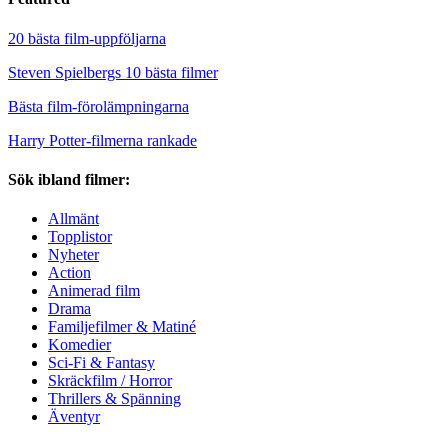
20 bästa film-uppföljarna
Steven Spielbergs 10 bästa filmer
Bästa film-förolämpningarna
Harry Potter-filmerna rankade
Sök ibland filmer:
Allmänt
Topplistor
Nyheter
Action
Animerad film
Drama
Familjefilmer & Matiné
Komedier
Sci-Fi & Fantasy
Skräckfilm / Horror
Thrillers & Spänning
Äventyr