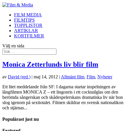
FILM MEDIA
FILMTIPS
TOPPLISTOR
ARTIKLAR
KORTFILMER
Välj en sida
Monica Zetterlunds liv blir film
av
David (red.)
|
maj 14, 2012
|
Allmänt film
,
Film
,
Nyheter
Ett litet meddelande från SF: I dagarna startar inspelningen av
långfilmen MONICA Z – ett lingonris i ett cocktailglas om den
berömda sångerskan och skådespelerskans dramatiska liv när hon
slog igenom på sextiotalet. Filmen skildrar en svensk nationalikon
och stjärnas...
Populärast just nu
Featured