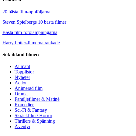
20 bästa film-uppföljarna
Steven Spielbergs 10 bästa filmer
Bästa film-förolämpningarna
Harry Potter-filmerna rankade
Sök ibland filmer:
Allmänt
Topplistor
Nyheter
Action
Animerad film
Drama
Familjefilmer & Matiné
Komedier
Sci-Fi & Fantasy
Skräckfilm / Horror
Thrillers & Spänning
Äventyr