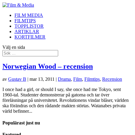
FILM MEDIA
FILMTIPS
TOPPLISTOR
ARTIKLAR
KORTFILMER
Välj en sida
Norwegian Wood – recension
av
Gustav B
|
mar 13, 2011
|
Drama
,
Film
,
Filmtips
,
Recension
I once had a girl, or should I say, she once had me Tokyo, sent
1960-tal. Studenter demonstrerar på gatorna och tar över
föreläsningar på universitetet. Revolutionens vindar blåser, världen
ska förändras och den rådande makten störtas. Watanabes privata
värld befinner...
Populärast just nu
Featured