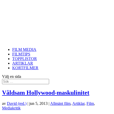
FILM MEDIA
FILMTIPS
TOPPLISTOR
ARTIKLAR
KORTFILMER
Välj en sida
Våldsam Hollywood-maskulinitet
av
David (red.)
|
jun 5, 2013
|
Allmänt film
,
Artiklar
,
Film
,
Mediakritik