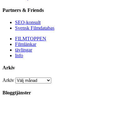
Partners & Friends
SEO-konsult
Svensk Filmdatabas
FILMTOPPEN
Filmlänkar
tävlingar
Info
Arkiv
Arkiv
Bloggtjänster