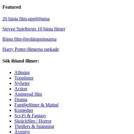
Featured
20 bästa film-uppföljarna
Steven Spielbergs 10 bästa filmer
Bästa film-förolämpningarna
Harry Potter-filmerna rankade
Sök ibland filmer:
Allmänt
Topplistor
Nyheter
Action
Animerad film
Drama
Familjefilmer & Matiné
Komedier
Sci-Fi & Fantasy
Skräckfilm / Horror
Thrillers & Spänning
Äventyr