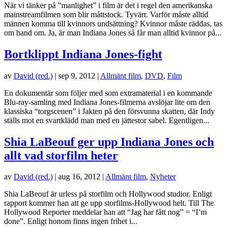
När vi tänker på ”manlighet” i film är det i regel den amerikanska
mainstreamfilmen som blir måttstock. Tyvärr. Varför måste alltid
männen komma till kvinnors undsättning? Kvinnor måste räddas, tas
om hand om. Ja, är man Indiana Jones så får man alltid kvinnor på...
Bortklippt Indiana Jones-fight
av
David (red.)
|
sep 9, 2012
|
Allmänt film
,
DVD
,
Film
En dokumentär som följer med som extramaterial i en kommande
Blu-ray-samling med Indiana Jones-filmerna avslöjar lite om den
klassiska “torgscenen” i Jakten på den försvunna skatten, där Indy
ställs mot en svartklädd man med en jättestor sabel. Egentligen...
Shia LaBeouf ger upp Indiana Jones och
allt vad storfilm heter
av
David (red.)
|
aug 16, 2012
|
Allmänt film
,
Nyheter
Shia LaBeouf är urless på storfilm och Hollywood studior. Enligt
rapport kommer han att ge upp storfilms-Hollywood helt. Till The
Hollywood Reporter meddelar han att “Jag har fått nog” = “I’m
done”. Enligt honom finns ingen frihet i...