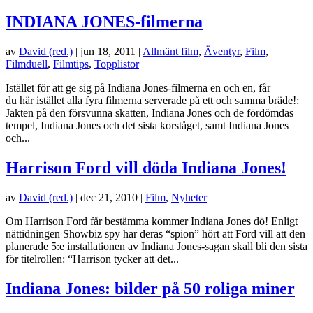
INDIANA JONES-filmerna
av
David (red.)
|
jun 18, 2011
|
Allmänt film
,
Äventyr
,
Film
,
Filmduell
,
Filmtips
,
Topplistor
Istället för att ge sig på Indiana Jones-filmerna en och en, får
du här istället alla fyra filmerna serverade på ett och samma bräde!:
Jakten på den försvunna skatten, Indiana Jones och de fördömdas
tempel, Indiana Jones och det sista korståget, samt Indiana Jones
och...
Harrison Ford vill döda Indiana Jones!
av
David (red.)
|
dec 21, 2010
|
Film
,
Nyheter
Om Harrison Ford får bestämma kommer Indiana Jones dö! Enligt
nättidningen Showbiz spy har deras “spion” hört att Ford vill att den
planerade 5:e installationen av Indiana Jones-sagan skall bli den sista
för titelrollen: “Harrison tycker att det...
Indiana Jones: bilder på 50 roliga miner