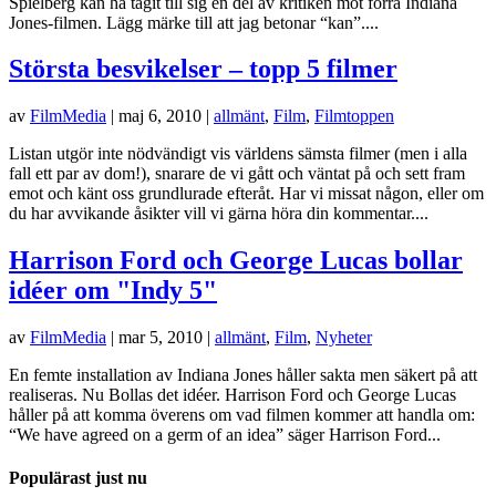
Spielberg kan ha tagit till sig en del av kritiken mot förra Indiana
Jones-filmen. Lägg märke till att jag betonar “kan”....
Största besvikelser – topp 5 filmer
av
FilmMedia
|
maj 6, 2010
|
allmänt
,
Film
,
Filmtoppen
Listan utgör inte nödvändigt vis världens sämsta filmer (men i alla
fall ett par av dom!), snarare de vi gått och väntat på och sett fram
emot och känt oss grundlurade efteråt. Har vi missat någon, eller om
du har avvikande åsikter vill vi gärna höra din kommentar....
Harrison Ford och George Lucas bollar
idéer om "Indy 5"
av
FilmMedia
|
mar 5, 2010
|
allmänt
,
Film
,
Nyheter
En femte installation av Indiana Jones håller sakta men säkert på att
realiseras. Nu Bollas det idéer. Harrison Ford och George Lucas
håller på att komma överens om vad filmen kommer att handla om:
“We have agreed on a germ of an idea” säger Harrison Ford...
Populärast just nu