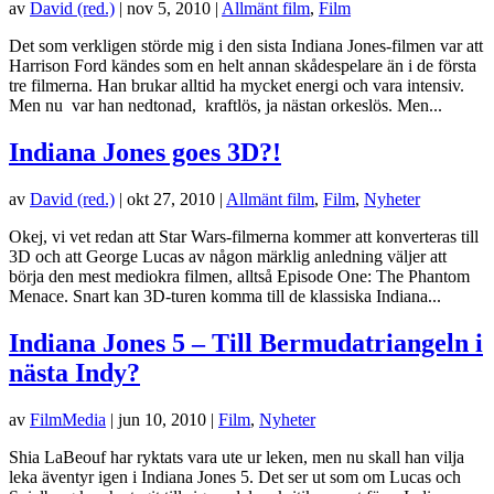
av
David (red.)
|
nov 5, 2010
|
Allmänt film
,
Film
Det som verkligen störde mig i den sista Indiana Jones-filmen var att
Harrison Ford kändes som en helt annan skådespelare än i de första
tre filmerna. Han brukar alltid ha mycket energi och vara intensiv.
Men nu var han nedtonad, kraftlös, ja nästan orkeslös. Men...
Indiana Jones goes 3D?!
av
David (red.)
|
okt 27, 2010
|
Allmänt film
,
Film
,
Nyheter
Okej, vi vet redan att Star Wars-filmerna kommer att konverteras till
3D och att George Lucas av någon märklig anledning väljer att
börja den mest mediokra filmen, alltså Episode One: The Phantom
Menace. Snart kan 3D-turen komma till de klassiska Indiana...
Indiana Jones 5 – Till Bermudatriangeln i
nästa Indy?
av
FilmMedia
|
jun 10, 2010
|
Film
,
Nyheter
Shia LaBeouf har ryktats vara ute ur leken, men nu skall han vilja
leka äventyr igen i Indiana Jones 5. Det ser ut som om Lucas och