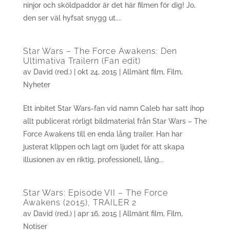
ninjor och sköldpaddor är det här filmen för dig! Jo,
den ser väl hyfsat snygg ut....
Star Wars – The Force Awakens: Den
Ultimativa Trailern (Fan edit)
av
David (red.)
|
okt 24, 2015
|
Allmänt film
,
Film
,
Nyheter
Ett inbitet Star Wars-fan vid namn Caleb har satt ihop
allt publicerat rörligt bildmaterial från Star Wars – The
Force Awakens till en enda lång trailer. Han har
justerat klippen och lagt om ljudet för att skapa
illusionen av en riktig, professionell, lång...
Star Wars: Episode VII – The Force
Awakens (2015), TRAILER 2
av
David (red.)
|
apr 16, 2015
|
Allmänt film
,
Film
,
Notiser