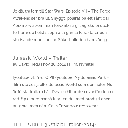
Jo då, trailern till Star Wars: Episode VII – The Force
Awakens ser bra ut. Snyggt, polerat på ett sånt där
Abrams-vis som man förväntar sig. Jag skulle dock
fortfarande helst slippa alla gamla karaktärer och
studsande robot-bollar. Säkert blir den barnvänlig,...
Jurassic World – Trailer
av
David (red.)
|
nov 26, 2014
|
Film
,
Nyheter
[youtube]vBfY-o_OIPI[/youtube] Ny Jurassic Park –
film ute 2015, eller Jurassic World som den heter. Nu
är första trailern här. Dvs, du hittar den ovanför denna
rad. Spielberg har så klart en del med produktionen
att göra, men nån Colin Trevorrow regisserar....
THE HOBBIT 3 Official Trailer (2014)