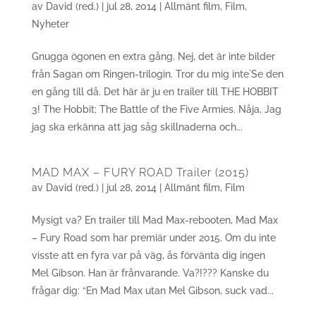
av
David (red.)
|
jul 28, 2014
|
Allmänt film
,
Film
,
Nyheter
Gnugga ögonen en extra gång. Nej, det är inte bilder
från Sagan om Ringen-trilogin. Tror du mig inte`Se den
en gång till då. Det här är ju en trailer till THE HOBBIT
3! The Hobbit; The Battle of the Five Armies. Nåja, Jag
jag ska erkänna att jag såg skillnaderna och...
MAD MAX – FURY ROAD Trailer (2015)
av
David (red.)
|
jul 28, 2014
|
Allmänt film
,
Film
Mysigt va? En trailer till Mad Max-rebooten, Mad Max
– Fury Road som har premiär under 2015. Om du inte
visste att en fyra var på väg, ås förvänta dig ingen
Mel Gibson. Han är frånvarande. Va?!??? Kanske du
frågar dig: “En Mad Max utan Mel Gibson, suck vad...