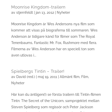
Moonrise Kingdom-trailern
av
stjernfeldt
|
jan 13, 2012
|
Nyheter
Moonrise Kingdom är Wes Andersons nya film som
kommer att visas på biograferna till sommaren. Wes
Anderson är tidigare känd för filmer som The Royal
Tenenbaums, Fantastic Mr. Fox, Rushmore med flera.
Filmerna av Wes Anderson har en speciell ton som
även utlovas i...
Spielbergs Tintin – Trailer!
av
David (red.)
|
maj 19, 2011
|
Allmänt film
,
Film
,
Nyheter
Här kan du äntligen(!) se första trailern till Tintin-filmen
Tintn: The Secret of the Unicorn, samprojektet mellan
Steven Spielberg som regissör och Peter Jackson