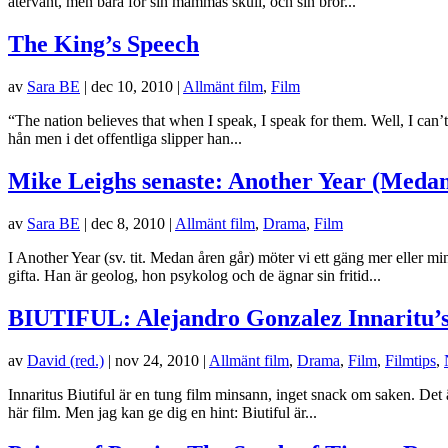
återvänt, men bara för sin mammas skull, och sin bror...
The King’s Speech
av
Sara BE
|
dec 10, 2010
|
Allmänt film
,
Film
“The nation believes that when I speak, I speak for them. Well, I can’
hån men i det offentliga slipper han...
Mike Leighs senaste: Another Year (Medan
av
Sara BE
|
dec 8, 2010
|
Allmänt film
,
Drama
,
Film
I Another Year (sv. tit. Medan åren går) möter vi ett gäng mer eller mi
gifta. Han är geolog, hon psykolog och de ägnar sin fritid...
BIUTIFUL: Alejandro Gonzalez Innaritu’s 
av
David (red.)
|
nov 24, 2010
|
Allmänt film
,
Drama
,
Film
,
Filmtips
,
Innaritus Biutiful är en tung film minsann, inget snack om saken. Det är
här film. Men jag kan ge dig en hint: Biutiful är...