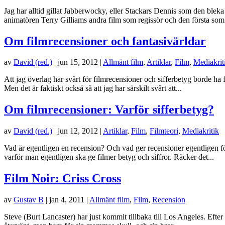
Jag har alltid gillat Jabberwocky, eller Stackars Dennis som den blek
animatören Terry Gilliams andra film som regissör och den första som.
Om filmrecensioner och fantasivärldar
av
David (red.)
|
jun 15, 2012
|
Allmänt film
,
Artiklar
,
Film
,
Mediakrit
Att jag överlag har svårt för filmrecensioner och sifferbetyg borde ha
Men det är faktiskt också så att jag har särskilt svårt att...
Om filmrecensioner: Varför sifferbetyg?
av
David (red.)
|
jun 12, 2012
|
Artiklar
,
Film
,
Filmteori
,
Mediakritik
Vad är egentligen en recension? Och vad ger recensioner egentligen f
varför man egentligen ska ge filmer betyg och siffror. Räcker det...
Film Noir: Criss Cross
av
Gustav B
|
jan 4, 2011
|
Allmänt film
,
Film
,
Recension
Steve (Burt Lancaster) har just kommit tillbaka till Los Angeles. Efter 