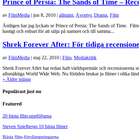
Prince of Persia: The Sands of Time – Rec
av
FilmMedia
|
jun 8, 2010
|
allmänt
,
Äventyr
,
Drama
,
Film
Äntligen har jag lyckats se Prince of Persia: The Sands of Time. Filme
hastigt och enbart för att sälja på namnet och till samma...
Shrek Forever After: För tidiga recension
av
FilmMedia
|
maj 22, 2010
|
Film
,
Mediakritik
Shrek Forever After har redan haft världspremiär och recensionerna s
allsmäktiga World Wide Web. Nu förtiden brukar ju filmer i olika lände
« Äldre inlägg
Populärast just nu
Featured
20 bästa film-uppföljarna
Steven Spielbergs 10 bästa filmer
Bästa film-förolämpningarna