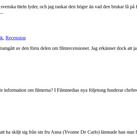
a svenska titeln lyder, och jag rankar den högre än vad den brukar få p
..
ik
,
Recension
 framgått av den förra delen om filmrecensioner. Jag erkänner dock att j
ör information om filmerna? I Filmmedias nya följetong funderar chefre
att ha skiljt sig från sin fru Anna (Yvonne De Carlo) lämnade han stan fö