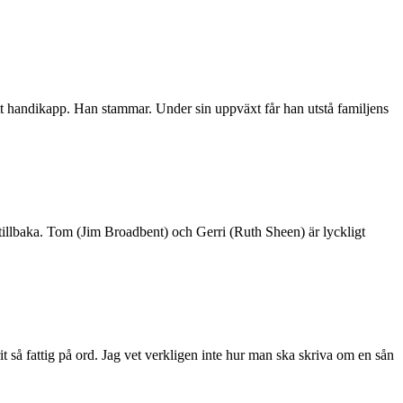
sitt handikapp. Han stammar. Under sin uppväxt får han utstå familjens
r tillbaka. Tom (Jim Broadbent) och Gerri (Ruth Sheen) är lyckligt
rit så fattig på ord. Jag vet verkligen inte hur man ska skriva om en sån