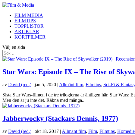
FILM MEDIA
FILMTIPS
TOPPLISTOR
ARTIKLAR
KORTFILMER
Välj en sida
Star Wars: Episode IX – The Rise of Skywa
av
David (red.)
|
jan 5, 2020
|
Allmänt film
,
Filmtips
,
Sci-Fi & Fantas
Sista Star Wars-filmen i de tre trilogierna är äntligen här, Star Wars: 
Men den är ju inte det. Räkna med många...
Jabberwocky (Stackars Dennis, 1977)
av
David (red.)
|
okt 18, 2017
|
Allmänt film
,
Film
,
Filmtips
,
Komedie