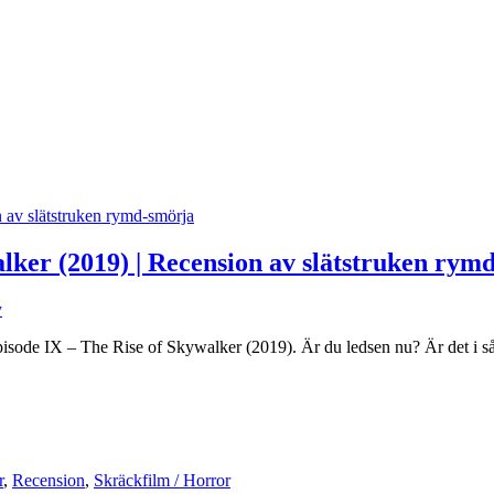
lker (2019) | Recension av slätstruken rym
y
Episode IX – The Rise of Skywalker (2019). Är du ledsen nu? Är det i såda
r
,
Recension
,
Skräckfilm / Horror