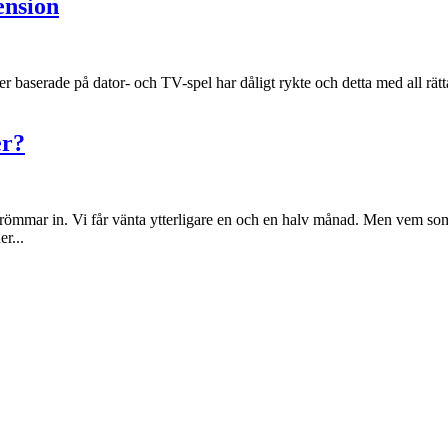
ension
r baserade på dator- och TV-spel har dåligt rykte och detta med all rätt
er?
trömmar in. Vi får vänta ytterligare en och en halv månad. Men vem som
r...