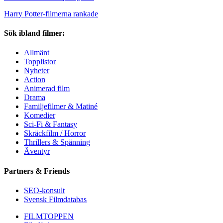
Harry Potter-filmerna rankade
Sök ibland filmer:
Allmänt
Topplistor
Nyheter
Action
Animerad film
Drama
Familjefilmer & Matiné
Komedier
Sci-Fi & Fantasy
Skräckfilm / Horror
Thrillers & Spänning
Äventyr
Partners & Friends
SEO-konsult
Svensk Filmdatabas
FILMTOPPEN