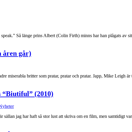
t speak.” Så länge prins Albert (Colin Firth) minns har han plågats av 
 åren går)
ndre miserabla britter som pratar, pratar och pratar. Japp, Mike Leigh ä
“Biutiful” (2010)
Nyheter
 sällan jag har haft så stor lust att skriva om en film, men samtidigt va