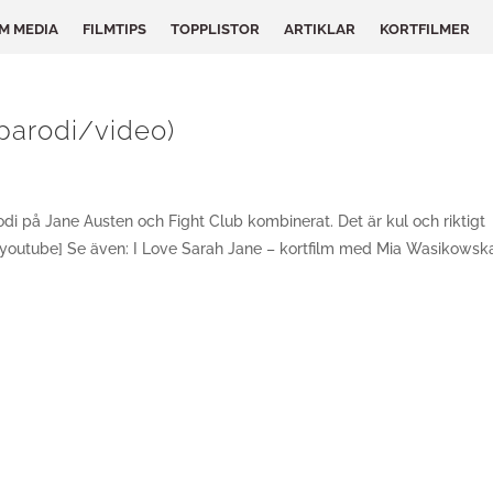
LM MEDIA
FILMTIPS
TOPPLISTOR
ARTIKLAR
KORTFILMER
(parodi/video)
odi på Jane Austen och Fight Club kombinerat. Det är kul och riktigt
[/youtube] Se även: I Love Sarah Jane – kortfilm med Mia Wasikowsk