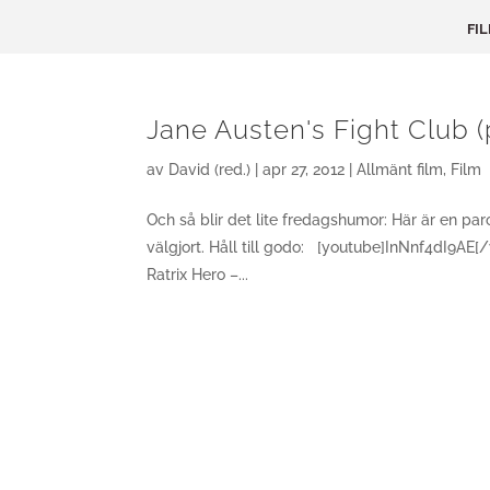
FI
Jane Austen's Fight Club 
av
David (red.)
|
apr 27, 2012
|
Allmänt film
,
Film
Och så blir det lite fredagshumor: Här är en par
välgjort. Håll till godo: [youtube]InNnf4dI9AE
Ratrix Hero –...