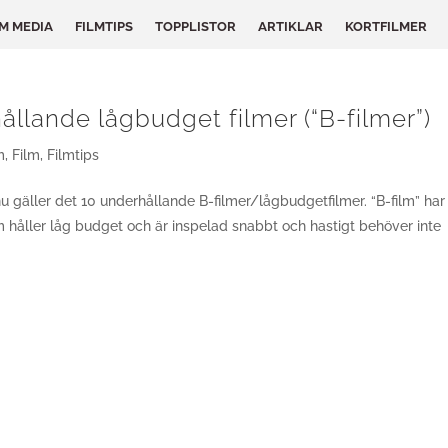
LM MEDIA
FILMTIPS
TOPPLISTOR
ARTIKLAR
KORTFILMER
llande lågbudget filmer (“B-filmer”)
m
,
Film
,
Filmtips
nu gäller det 10 underhållande B-filmer/lågbudgetfilmer. “B-film” har 
m håller låg budget och är inspelad snabbt och hastigt behöver inte