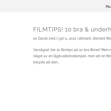
FI
FILMTIPS! 10 bra & underhå
av
David (red.)
|
jun 5, 2011
|
allmänt
,
Allmänt fil
Varsågod, här är filmtips på 10 bra filmer! Men 
något av en lågkvalitetsstämpel, men att en fil
betyda att den...